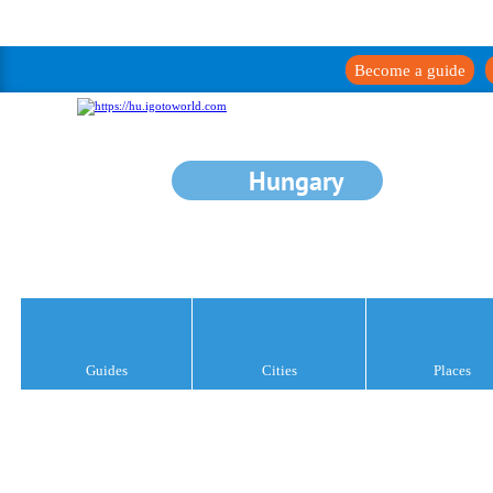
Become a guide
Hungary
Guides
Cities
Places