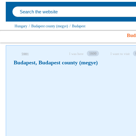
Follow us on social networks
Hungary
/
Budapest county (megye)
/
Budapest
Bud
1600
I was here
I want to visit
5981
Budapest, Budapest county (megye)