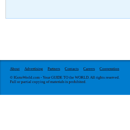
About
Advertising
Partners
Contacts
Careers
Cooperation
© IGotoWorld.com - Your GUIDE TO the WORLD. All rights reserved.
Full or partial copying of materials is prohibited.