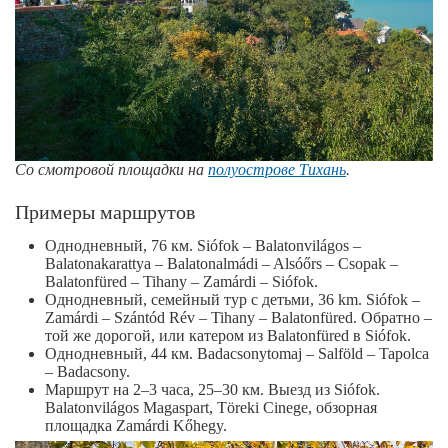
Со смотровой площадки на
полуострове Тихань
.
Примеры маршрутов
Однодневный, 76 км. Siófok – Balatonvilágos –
Balatonakarattya – Balatonalmádi – Alsóőrs – Csopak –
Balatonfüred – Tihany – Zamárdi – Siófok.
Однодневный, семейный тур с детьми, 36 km. Siófok –
Zamárdi – Szántód Rév – Tihany – Balatonfüred. Обратно –
той же дорогой, или катером из Balatonfüred в Siófok.
Однодневный, 44 км. Badacsonytomaj – Salföld – Tapolca
– Badacsony.
Маршрут на 2–3 часа, 25–30 км. Выезд из Siófok.
Balatonvilágos Magaspart, Töreki Cinege, обзорная
площадка Zamárdi Kőhegy.