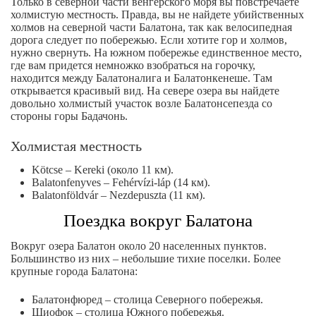
Только в северной части венгерского моря вы повстречаете
холмистую местность. Правда, вы не найдете убийственных
холмов на северной части Балатона, так как велосипедная
дорога следует по побережью. Если хотите гор и холмов,
нужно свернуть. На южном побережье единственное место,
где вам придется немножко взобраться на горочку,
находится между Балатоналига и Балатонкенеше. Там
открывается красивый вид. На севере озера вы найдете
довольно холмистый участок возле Балатонсепезда со
стороны горы Бадачонь.
Холмистая местность
Kötcse – Kereki (около 11 км).
Balatonfenyves – Fehérvízi-láp (14 км).
Balatonföldvár – Nezdepuszta (11 км).
Поездка вокруг Балатона
Вокруг озера Балатон около 20 населенных пунктов.
Большинство из них – небольшие тихие поселки. Более
крупные города Балатона:
Балатонфюред – столица Северного побережья.
Шиофок – столица Южного побережья.