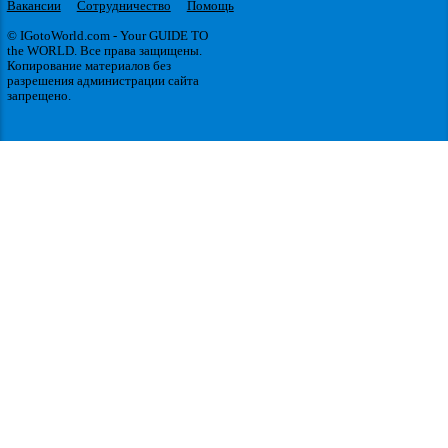
Вакансии
Сотрудничество
Помощь
© IGotoWorld.com - Your GUIDE TO
the WORLD. Все права защищены.
Копирование материалов без
разрешения администрации сайта
запрещено.