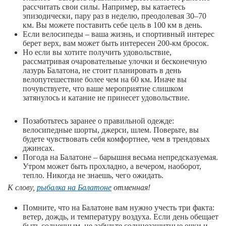
рассчитать свои силы. Например, вы катаетесь
эпизодически, пару раз в неделю, преодолевая 30–70
км. Вы можете поставить себе цель в 100 км в день.
Если велосипеды – ваша жизнь, и спортивный интерес
берет верх, вам может быть интересен 200-км бросок.
Но если вы хотите получить удовольствие,
рассматривая очаровательные улочки и бесконечную
лазурь Балатона, не стоит планировать в день
велопутешествие более чем на 60 км. Иначе вы
почувствуете, что ваше мероприятие слишком
затянулось и катание не принесет удовольствие.
Позаботьтесь заранее о правильной одежде:
велосипедные шорты, джерси, шлем. Поверьте, вы
будете чувствовать себя комфортнее, чем в трендовых
джинсах.
Погода на Балатоне – барышня весьма непредсказуемая.
Утром может быть прохладно, а вечером, наоборот,
тепло. Никогда не знаешь, чего ожидать.
К слову,
рыбалка на Балатоне
отменная!
Помните, что на Балатоне вам нужно учесть три факта:
ветер, дождь, и температуру воздуха. Если день обещает
быть солнечным, не забудьте солнцезащитные очки и