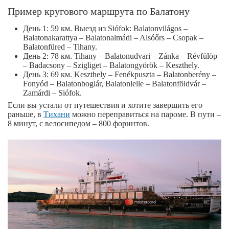
Пример кругового маршрута по Балатону
День 1: 59 км. Выезд из Siófok: Balatonvilágos –
Balatonakarattya – Balatonalmádi – Alsóőrs – Csopak –
Balatonfüred – Tihany.
День 2: 78 км. Tihany – Balatonudvari – Zánka – Révfülöp
– Badacsony – Szigliget – Balatongyörök – Keszthely.
День 3: 69 км. Keszthely – Fenékpuszta – Balatonberény –
Fonyód – Balatonboglár, Balatonlelle – Balatonföldvár –
Zamárdi – Siófok.
Если вы устали от путешествия и хотите завершить его
раньше, в
Тихани
можно переправиться на пароме. В пути –
8 минут, с велосипедом – 800 форинтов.