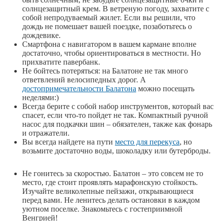
солнцезащитный крем. В ветреную погоду, захватите с
собой непродуваемый жилет. Если вы решили, что
дождь не помешает вашей поездке, позаботьтесь о
дождевике.
Смартфона с навигатором в вашем кармане вполне
достаточно, чтобы ориентироваться в местности. Но
прихватите павербанк.
Не бойтесь потеряться: на Балатоне не так много
ответвлений велосипедных дорог. А
достопримечательности Балатона
можно посещать
неделями:)
Всегда берите с собой набор инструментов, который вас
спасет, если что-то пойдет не так. Компактный ручной
насос для подкачки шин – обязателен, также как фонарь
и отражатели.
Вы всегда найдете на пути
место для перекуса
, но
возьмите достаточно воды, шоколадку или бутерброды.
Не гонитесь за скоростью. Балатон – это совсем не то
место, где стоит проявлять марафонскую стойкость.
Изучайте великолепные пейзажи, открывающиеся
перед вами. Не ленитесь делать остановки в каждом
уютном поселке. Знакомьтесь с гостеприимной
Венгрией!