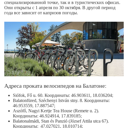
специализированной точке, так и в туристических офисах.
Они открыты с 1 апреля по 30 октября. В другой период
года все зависит от капризов погоды.
Адреса проката велосипедов на Балатоне:
Siófok, Fő u. 60. Координаты: 46.903611, 18.036204;
Balatonfüred, Széchenyi István stny. 8. Координаты:
46.953559, 17.887547;
Aszófő, Nagyi Kertje Tea House (Remete u. 2).
Координаты: 46.924914, 17.839185;
Balatonalmádi, Stan és Panzió (József Attila utca 67).
Координаты: 47.027021, 18.010714;