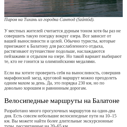
Паром на Тихань из городка Сантод (Szántód).
У местных жителей считается дурным тоном хотя бы раз не
совершить такую поездку вокруг озера. Все зависит от
вашей выносливости и целей. Обычно туристы, которые
приезжают к Балатону для расслабленного отдыха,
растягивают путешествие подольше, наслаждаются
пейзажами и отдыхом на озере. Но такой вариант выбирают
те, кто не гонится за олимпийскими медалями.
Если вы хотите проверить себя на выносливость, совершив
марафонский заезд, круговой маршрут можно преодолеть
одним махом за день. Да, это порядка 230 км, но по
довольно хорошим и равнинным дорогам.
Велосипедные маршруты на Балатоне
Разработано много прогулочных маршрутов на один-два
дня. Есть совсем небольшие велосипедные пути на 10–15
км. Вы можете найти более длительные экскурсионные
туры, рассчитанные на 20–65 км.