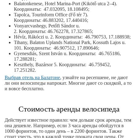
Balatonkenese, Hotel Marina-Port (Kikötő utca 2–4).
Координаты: 47.032095, 18.108495;
Tapolca, Tourinform Office (Fő tér 7).
Координаты: 46.883202, 17.440416;
Vonyarcvashegy, Petőfi Sándor u.
2. Координаты: 46.762278, 17.327865;
Hévíz, Rákóczi u. 2. Координаты: 46.790753, 17.188938;
Tihany, Balaton Uplands National Park, Kossuth Lajos u.
101. Координаты: 46.907512, 17.890646;
Gyenesdiás, Szent István u. Координаты: 46.765186,
17.288281;
Keszthely, Bazársor 5. Координаты: 46.759452,
17.251282.
Выбрав отель на Балатоне
, узнайте на ресепшене, не дают
ли они велосипеды напрокат. Многие дают со скидкой, а то
и вовсе бесплатно.
Стоимость аренды велосипеда
Действует известное правило: чем дольше срок аренды, тем
она дешевле. Например, если 3 часа аренды обойдутся в
1000 форинтов, то один день – в 2200 форинтов. Также
стоит учесть, что в каждой точке проката свои цены. От