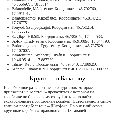
46.855697, 17.883814.
Balatonlelle, Móló sétány. Координаты: 46.792760,
17.691101.
Balatonszemes, Kikötő utca. Координаты: 46.814721,
17.767751.
Fonyód, Szúnyogsziget. Координаты: 46.750214,
17.555595.
Szigliget, Kikötő. Координаты: 46.785649, 17.444533.
Siófok, Krúdy sétány. Координаты: 46.910896, 18.044793.
Badacsonytomaj, Egry sétány. Координаты: 46.787528,
17.507607.
Balatonfüred, Széchenyi István u. Координаты:
10 46.951411, 17.887339.
Tihany, Rév u. Координаты: 46.897043, 17.889250.
Szántód, Tihany u. 9. Координаты: 46.879607, 17.900723.
Круизы по Балатону
Излюбленное развлечение всех туристов, которые
приезжают на Балатон – прокатиться с ветерком на
кораблике по бирюзовому озеру. Где можно найти
экскурсионные прогулочные корабли? Естественно, в самом
главном порту Балатона – Шиофоке. Но в летний сезон
круизные корабли отправляются из 18 гаваней.