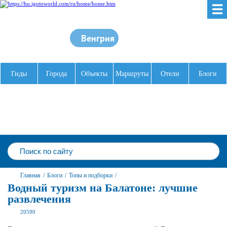
☰
Венгрия
Гиды
Города
Объекты
Маршруты
Отели
Блоги
Главная
/
Блоги
/
Топы и подборки
/
Водный туризм на Балатоне: лучшие
развлечения
20590