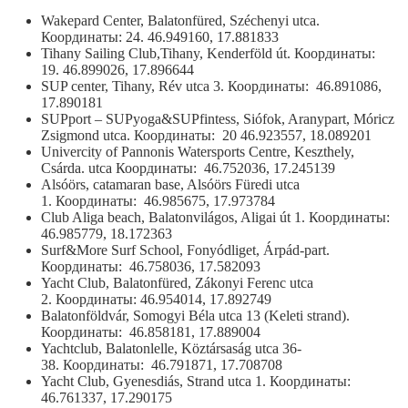
Wakepard Center, Balatonfüred, Széchenyi utca.
Координаты: 24. 46.949160, 17.881833
Tihany Sailing Club,Tihany, Kenderföld út. Координаты:
19. 46.899026, 17.896644
SUP center, Tihany, Rév utca 3. Координаты: 46.891086,
17.890181
SUPport – SUPyoga&SUPfintess, Siófok, Aranypart, Móricz
Zsigmond utca. Координаты: 20 46.923557, 18.089201
Univercity of Pannonis Watersports Centre, Keszthely,
Csárda. utca Координаты: 46.752036, 17.245139
Alsóörs, catamaran base, Alsóörs Füredi utca
1. Координаты: 46.985675, 17.973784
Club Aliga beach, Balatonvilágos, Aligai út 1. Координаты:
46.985779, 18.172363
Surf&More Surf School, Fonyódliget, Árpád-part.
Координаты: 46.758036, 17.582093
Yacht Club, Balatonfüred, Zákonyi Ferenc utca
2. Координаты: 46.954014, 17.892749
Balatonföldvár, Somogyi Béla utca 13 (Keleti strand).
Координаты: 46.858181, 17.889004
Yachtclub, Balatonlelle, Köztársaság utca 36-
38. Координаты: 46.791871, 17.708708
Yacht Club, Gyenesdiás, Strand utca 1. Координаты:
46.761337, 17.290175