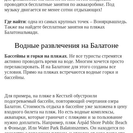
проводятся бесплатные занятия по аквааэробике. Под
музыку двигается не менее сотни отдыхающих!
Где найти
: одна из самых крупных точек – Вонярцвашхедь.
Также вы найдете бесплатные занятия на пляжах
Балатональмади.
Водные развлечения на Балатоне
Бассейны и горки на пляжах
. Не все туристы стремятся
активно проводить время на воде. Многим хочется просто
перелаксировать. И на Балатоне для этого созданы все
условия. Прямо на пляжах встречаются водные горки и
бассейны.
Для примера, на пляже в Кестхей обустроили
подогреваемый бассейн, повторяющий очертания озера
Балатон. Стоимость отдыха в бассейне уже заложена в цену
входного билета на пляж. Но есть водные комплексы,
аквапарки, которые граничат с пляжами и за пользование
нужно доплатить. Например, пляж Árpád Shore Public Beach
в Фоньоде. Или Water Park Balatonszemes. Он находится по