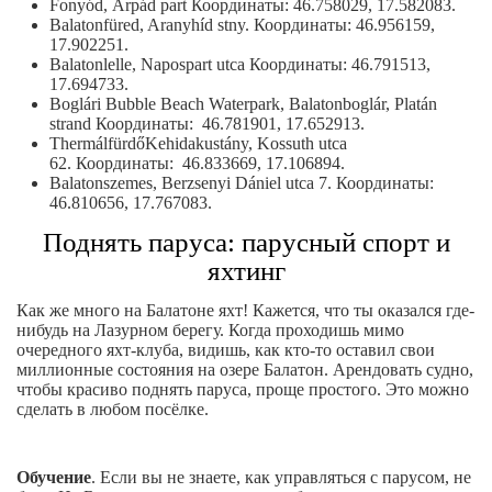
Fonyód, Árpád part Координаты: 46.758029, 17.582083.
Balatonfüred, Aranyhíd stny. Координаты: 46.956159,
17.902251.
Balatonlelle, Napospart utca Координаты: 46.791513,
17.694733.
Boglári Bubble Beach Waterpark, Balatonboglár, Platán
strand Координаты: 46.781901, 17.652913.
ThermálfürdőKehidakustány, Kossuth utca
62. Координаты: 46.833669, 17.106894.
Balatonszemes, Berzsenyi Dániel utca 7. Координаты:
46.810656, 17.767083.
Поднять паруса: парусный спорт и
яхтинг
Как же много на Балатоне яхт! Кажется, что ты оказался где-
нибудь на Лазурном берегу. Когда проходишь мимо
очередного яхт-клуба, видишь, как кто-то оставил свои
миллионные состояния на озере Балатон. Арендовать судно,
чтобы красиво поднять паруса, проще простого. Это можно
сделать в любом посёлке.
Обучение
. Если вы не знаете, как управляться с парусом, не