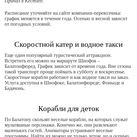
Причал в Кестхее.
Расписание уточняйте на сайте компании-перевозчика:
график меняется в течение года. Осенью и весной зависит
от погодных условий.
Скоростной катер и водное такси
Еще один популярный туристический аттракцион.
Встретить его можно на маршруте Шиофок –
Балатонфюред. График зависит от времени года. Вне сезона
такой транспорт проще поймать в субботу и воскресенье.
Скоростные корабли работают и как водное такси на заказ.
Услуга доступна в Шиофоке, Балатонфюреде, Фоньоде и
Бадачонь.
Корабли для деток
По Балатону скользят веселые корабли, на которых служат
мультяшные персонажи. Конечно же, они развлекают
маленьких гостей. Аниматоры устраивают веселые
программы. Найти их можно не только летом, но и осенью.