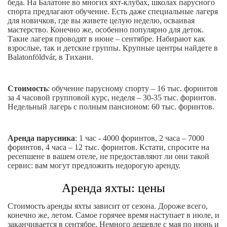
беда. На Балатоне во многих яхт-клубах, школах парусного
спорта предлагают обучение. Есть даже специальные лагеря
для новичков, где вы живете целую неделю, осваивая
мастерство. Конечно же, особенно популярно для деток.
Такие лагеря проводят в июне – сентябре. Набирают как
взрослые, так и детские группы. Крупные центры найдете в
Balatonföldvár, в Тихани.
Стоимость
: обучение парусному спорту – 16 тыс. форинтов
за 4 часовой групповой курс, неделя – 30-35 тыс. форинтов.
Недельный лагерь с полным пансионом: 60 тыс. форинтов.
Аренда парусника
: 1 час - 4000 форинтов, 2 часа – 7000
форинтов, 4 часа – 12 тыс. форинтов. Кстати, спросите на
ресепшене в вашем отеле, не предоставляют ли они такой
сервис: вам могут предложить недорогую аренду.
Аренда яхты: цены
Стоимость аренды яхты зависит от сезона. Дороже всего,
конечно же, летом. Самое горячее время наступает в июле, и
заканчивается в сентябре. Немного дешевле с мая по июнь и