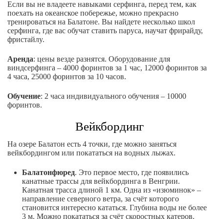
Если вы не владеете навыками серфинга, перед тем, как
поехать на океанское побережье, можно прекрасно
тренироваться на Балатоне. Вы найдете несколько школ
серфинга, где вас обучат ставить паруса, научат фрирайду,
фристайлy.
Аренда
: цены везде разнятся. Оборудование для
виндсерфинга – 4000 форинтов за 1 час, 12000 форинтов за
4 часа, 25000 форинтов за 10 часов.
Обучение
: 2 часа индивидуального обучения – 10000
форинтов.
Вейкбординг
На озере Балатон есть 4 точки, где можно заняться
вейкбордингом или покататься на водных лыжах.
Балатонфюред
. Это первое место, где появились
канатные трассы для вейкбординга в Венгрии.
Канатная трасса длиной 1 км. Одна из «изюминок» –
направление северного ветра, за счёт которого
становится интересно кататься. Глубина воды не более
3 м. Можно покататься за счёт скоростных катеров.