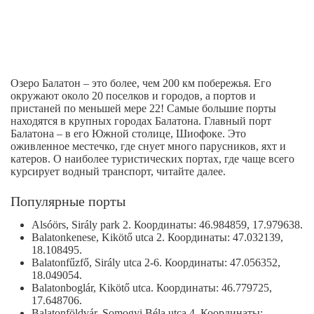
Озеро Балатон – это более, чем 200 км побережья. Его
окружают около 20 поселков и городов, а портов и
пристаней по меньшей мере 22! Самые большие порты
находятся в крупных городах Балатона. Главный порт
Балатона – в его Южной столице, Шиофоке. Это
оживленное местечко, где снует много парусников, яхт и
катеров. О наиболее туристических портах, где чаще всего
курсирует водный транспорт, читайте далее.
Популярные порты
Alsóörs, Sirály park 2. Координаты: 46.984859, 17.979638.
Balatonkenese, Kikötő utca 2. Координаты: 47.032139,
18.108495.
Balatonfűzfő, Sirály utca 2-6. Координаты: 47.056352,
18.049054.
Balatonboglár, Kikötő utca. Координаты: 46.779725,
17.648706.
Balatonföldvár, Somogyi Béla utca 4. Координаты: