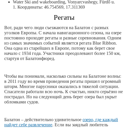
Water Ski and wakeboarding, Vonyarcvashegy, Fürdő u.
1. Координаты: 46.754569, 17.311369
Регаты
Вот, ради чего люди съезжаются на Балатон с разных
уголков Европы. С начала навигационного сезона, на озере
постоянно проходят регаты и разные соревнования. Одним
из самых значимых событий является регата Blue Ribbon.
Она одна из старейших в Европе, потому как берет свое
начало с 1934 года. Участники преодолевают более 150 км,
стартуя от Балатонфюред.
Чтобы вы понимали, насколько сильны на Балатоне волны:
в 2011 году во время проведения регаты пришел огромный
шторм. Многие парусники оказались в тяжелой ситуации.
Спасатели работали всю ночь. К счастью, никто серьёзно не
пострадал. Но на следующий день берег озера был укрыт
обломками судов.
Балатон – действительно удивительное
озеро, где каждый
найдет себе развлечение
. Если вы заядлый любитель