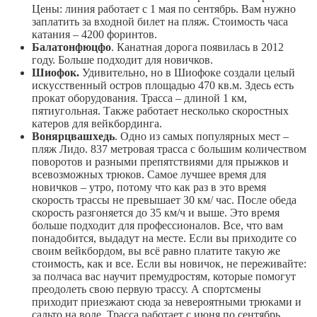
Цены: линия работает с 1 мая по сентябрь. Вам нужно
заплатить за входной билет на пляж. Стоимость часа
катания – 4200 форинтов.
Балатонфюцфо
. Канатная дорога появилась в 2012
году. Больше подходит для новичков.
Шиофок.
Удивительно, но в Шиофоке создали целый
искусственный остров площадью 470 кв.м. Здесь есть
прокат оборудования. Трасса – длиной 1 км,
пятиугольная. Также работает несколько скоростных
катеров для вейкбординга.
Вонярцвашхедь
. Одно из самых популярных мест –
пляж Лидо. 837 метровая трасса с большим количеством
поворотов и разными препятствиями для прыжков и
всевозможных трюков. Самое лучшее время для
новичков – утро, потому что как раз в это время
скорость трассы не превышает 30 км/ час. После обеда
скорость разгоняется до 35 км/ч и выше. Это время
больше подходит для профессионалов. Все, что вам
понадобится, выдадут на месте. Если вы приходите со
своим вейкбордом, вы всё равно платите такую же
стоимость, как и все. Если вы новичок, не переживайте:
за полчаса вас научит премудростям, которые помогут
преодолеть свою первую трассу. А спортсмены
приходит приезжают сюда за невероятными трюками и
сальто на воде. Трасса работает с июня по сентябрь.