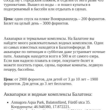
соседству с городским пляжем, и отделен от него разве что
турникетами. Вышел из воды – и пошел купаться в
подогреваемый в бассейн или отдыхать в саунах.
Цена
: один спуск на пляже Вонярцвашхедь – 200 форинтов.
Билет на целый день – 3000 форинтов.
Аквапарки и термальные комплексы. На Балатоне вы
найдете много развлекательных водных комплексов. Один
из самых известных находятся в Балатонфюреде. В
аквапарке по пятницам и субботам даже устраивает ночные
пати. Аквапарк находится всего в 500 м от самого озера.
Если вам надоело плавать в озере, покупаете билет и
можете посетить горки, сауны, паровые комнаты, ледяную
пещеру, бассейны.
Цена
: от 2900 форинтов, для детей от 3 до 10 лет – 1900
форинтов. Для деток до 3 лет бесплатно.
Аквапарки и водные комплексы Балатона:
Annagora Aqua Park, Balatonfüred, Fürdő utca 35.
Координаты: 46.948380, 17.872221.