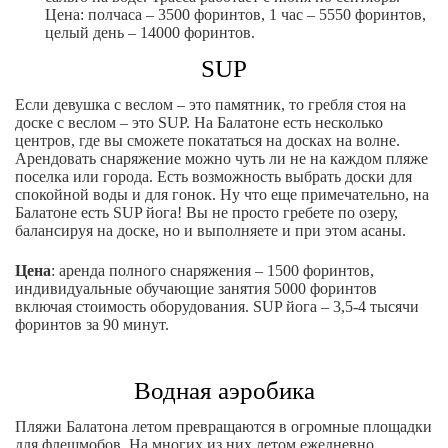
Цена: полчаса – 3500 форинтов, 1 час – 5550 форинтов,
целый день – 14000 форинтов.
SUP
Если девушка с веслом – это памятник, то гребля стоя на
доске с веслом – это SUP. На Балатоне есть несколько
центров, где вы сможете покататься на досках на волне.
Арендовать снаряжение можно чуть ли не на каждом пляже
поселка или города. Есть возможность выбрать доски для
спокойной воды и для гонок. Ну что еще примечательно, на
Балатоне есть SUP йога! Вы не просто гребете по озеру,
балансируя на доске, но и выполняете и при этом асаны.
Цена
: аренда полного снаряжения – 1500 форинтов,
индивидуальные обучающие занятия 5000 форинтов
включая стоимость оборудования. SUP йога – 3,5-4 тысячи
форинтов за 90 минут.
Водная аэробика
Пляжи Балатона летом превращаются в огромные площадки
для флешмобов. На многих из них летом ежедневно