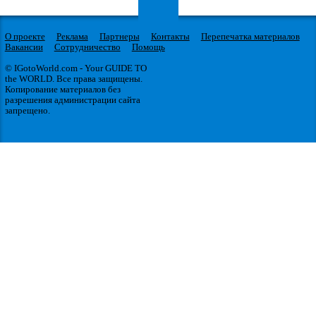
О проекте
Реклама
Партнеры
Контакты
Перепечатка материалов
Вакансии
Сотрудничество
Помощь
© IGotoWorld.com - Your GUIDE TO
the WORLD. Все права защищены.
Копирование материалов без
разрешения администрации сайта
запрещено.