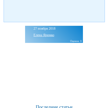
27 ноября 2018
Елена Яримко
Оценок:
1
Спецпроект: «Открой
Последние статьи
Европу». Венгрия.