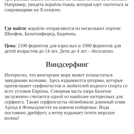
Например, увидеть корабль-тыкву, которая едет охотиться за
сокровищами на Хэллоуин.
Где найти
: корабли отправляются из нескольких портов:
Шиофок, Балатонфюред, Бадачонь.
Цена
: 2100 форинтов для взрослых и 1900 форинтов для
детей возрастом до 14 лет. Дети до 4 лет – бесплатно.
Виндсерфинг
Интересно, что венгерское море может похвастаться
завидными волнами. Здесь вздымаются штормы, которые
притягивают серфингистов и любителей водного спорта со
всех уголков Европы. Северная часть озера Балатон
заслуженно считается одной из наиболее интересных для
серфинга. Также серфингисты облюбовали длинный пляж
Арпад в Фоньодлигете на южном побережье. Вода
постоянно дрейфует, а ветер вздымает почти морские
волны!