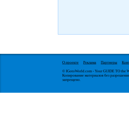
О проекте
Реклама
Партнеры
Кон
© IGotoWorld.com - Your GUIDE TO the
Копирование материалов без разрешени
запрещено.