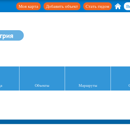
Моя карта
Добавить объект
Стать гидом
В
грия
да
Объекты
Маршруты