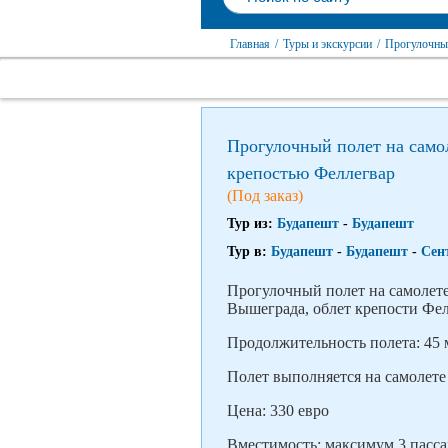
Главная
/
Туры и экскурсии
/
Прогулочный
Прогулочный полет на само
крепостью Феллегвар
(Под заказ)
Тур из:
Будапешт
-
Будапешт
Тур в:
Будапешт
-
Будапешт
-
Сен
Прогулочный полет на самолете
Вышеграда, облет крепости Фел
Продолжительность полета: 45
Полет выполняется на самолете 
Цена: 330 евро
Вместимость: максимум 3 пасс