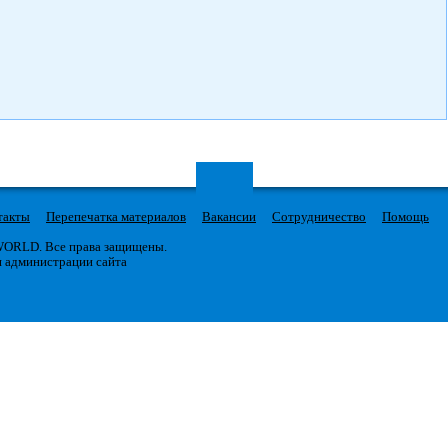
такты
Перепечатка материалов
Вакансии
Сотрудничество
Помощь
 WORLD. Все права защищены.
я администрации сайта