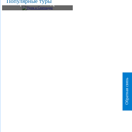
Популярные туры
Урем и Сентендре
Обратная связь