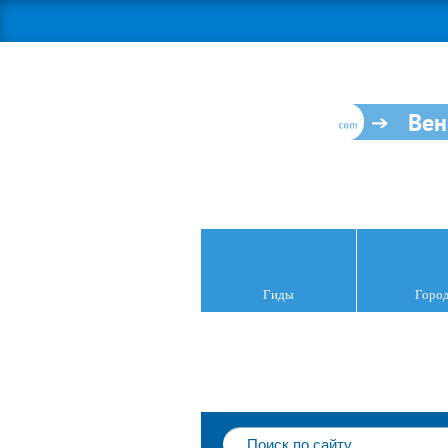
Вен
Гиды
Горо