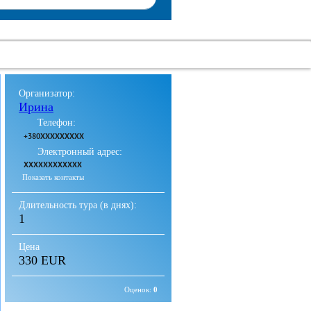
Организатор:
Ирина
Телефон:
+380XXXXXXXXX
Электронный адрес:
XXXXXXXXXXXX
Показать контакты
Длительность тура (в днях):
1
Цена
330 EUR
Оценок:
0