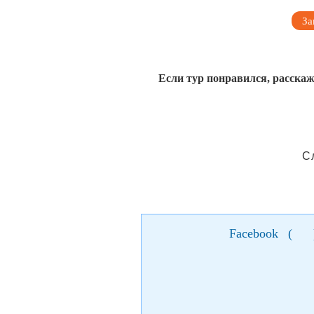
За
Если тур понравился, расскаж
С
Facebook
(