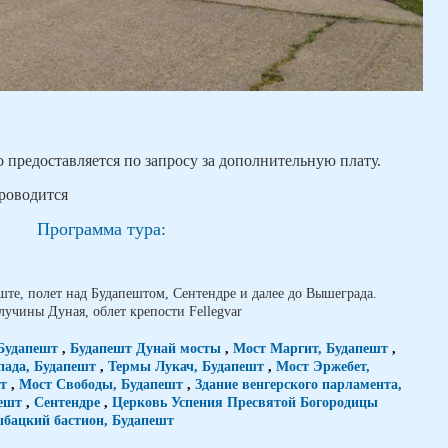
 предоставляется по запросу за дополнительную плату.
проводится
Программа тура:
ште, полет над Будапештом, Сентендре и далее до Вышеграда.
учины Дуная, облет крепости Fellegvаr
Будапешт
,
Будапешт Дунай мосты
,
Мост Маргит, Будапешт
,
пада, Будапешт
,
Термы Лукач, Будапешт
,
Мост Эржебет,
т
,
Мост Свободы, Будапешт
,
Здание венгерского парламента,
ешт
,
Сентендре
,
Церковь Успения Пресвятой Богородицы
бацкий бастион, Будапешт