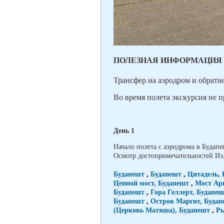
ПОЛЕЗНАЯ ИНФОРМАЦИЯ
Трансфер на аэродром и обратно
Во время полета экскурсия не 
День 1
Начало полета с аэродрома в Будапе
Осмотр достопримечательностей Изл
Будапешт
,
Будапешт
,
Цитадель, 
Цепной мост, Будапешт
,
Мост Ар
Будапешт
,
Гора Геллерт, Будапеш
Будапешт
,
Остров Маргит, Будап
(Церковь Матяша), Будапешт
,
Ры