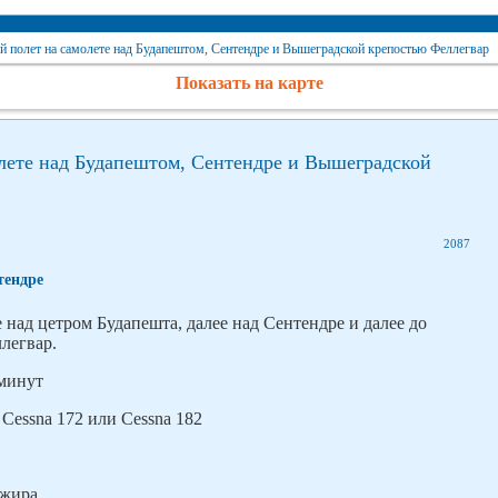
 полет на самолете над Будапештом, Сентендре и Вышеградской крепостью Феллегвар
Показать на карте
лете над Будапештом, Сентендре и Вышеградской
2087
тендре
 над цетром Будапешта, далее над Сентендре и далее до
легвар.
 минут
Cessna 172 или Cessna 182
ажира